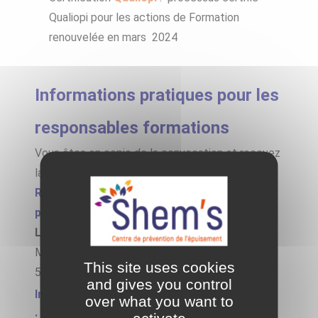
Qualiopi pour les actions de Formation
renouvelée en mars 2024
Informations pratiques pour les
responsables formations
Vous êtes en copie de la convocation et recevez
la facture et les rapport de suivi assiduité
Responsable de l’Organisme de formation
professionnelle Shem’s:
Leïla Limam
, Directrice du Centre Shem’s
Mail : shems@shems-nantes.com, Tel : 06 28 78
This site uses cookies
54 95
and gives you control
Information pour les conventions et contrats
over what you want to
: