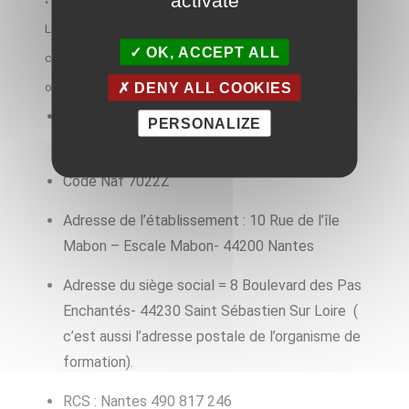
activate
Les informations indispensables à l’établissement des
OK, ACCEPT ALL
conventions de formation et des contrats avec les
DENY ALL COOKIES
organismes payeurs :
SARL Co-incidences, dénomination
PERSONALIZE
commerciale : Shem’s.
Code Naf 7022Z
Adresse de l’établissement : 10 Rue de l’île
Mabon – Escale Mabon- 44200 Nantes
Adresse du siège social = 8 Boulevard des Pas
Enchantés- 44230 Saint Sébastien Sur Loire (
c’est aussi l’adresse postale de l’organisme de
formation).
RCS : Nantes 490 817 246