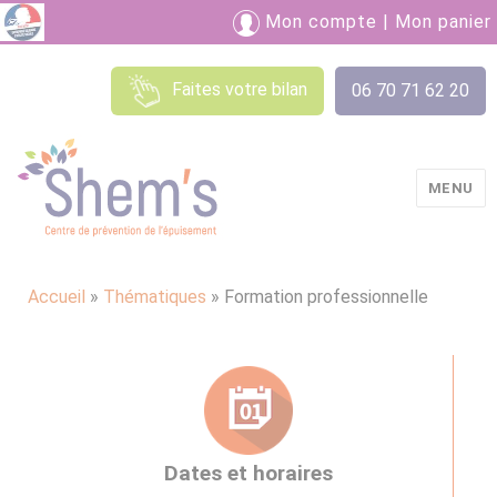
Mon compte
|
Mon panier
Faites votre bilan
06 70 71 62 20
MENU
Shem's
Accueil
»
Thématiques
»
Formation professionnelle
Dates et horaires