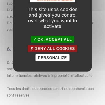
suppression des données le concernant. Pour
This site uses cookies
l’exercice de ces droits, l’utilisateur est invité à
and gives you control
s’adresser aux responsables de l’entreprise
Shem’s
.
over what you want to
Pour en savoir plus, référez-vous à la page « Exercez
activate
vos droits ».
OK, ACCEPT ALL
6. Propriété intellectuelle
DENY ALL COOKIES
PERSONALIZE
L’intégralité du site Internet de la Société est
protégée par les législations Françaises et
Internationales relatives à la propriété intellectuelle.
Tous les droits de reproduction et de représentation
sont réservés.