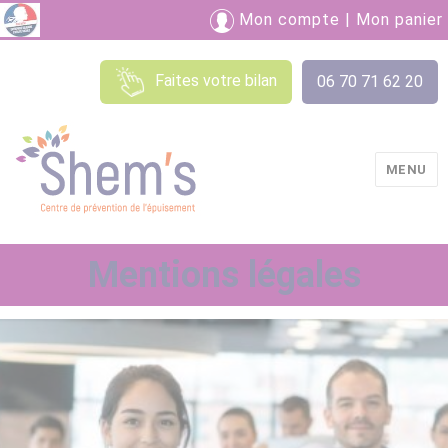
Mon compte
|
Mon panier
Faites votre bilan
06 70 71 62 20
MENU
Shem's
Mentions légales