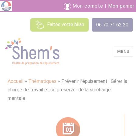
Mon compte
|
Mon panier
Faites votre bilan
06 70 71 62 20
MENU
Shem's
Accueil
»
Thématiques
»
Prévenir l’épuisement : Gérer la
charge de travail et se préserver de la surcharge
mentale