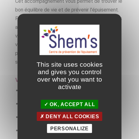
Cet accompagnement vous permet de trouver le
bon équilibre de vie et de
prévenir
l’épuisement.
Pendant les séances, vous identifiez vos besoins
afin d’apprendre à respecter vos limites et vos
valeurs.
Vous apprenez à gérer votre temps,
votre stress et votre énergie. Et à mettre en
place des actions pour vous aider à trouver des
solutions pour avoir un équilibre sain au quotidien.
This site uses cookies
and gives you control
over what you want to
Vous souhaitez :
activate
Libérer votre esprit
Gagner du temps
OK, ACCEPT ALL
DENY ALL COOKIES
Retrouver de l’énergie
PERSONALIZE
Diminuer votre stress