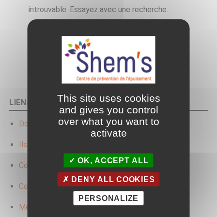
introuvable. Essayez avec une recherche.
RECHE
Recherche
pour
:
This site uses cookies
LIENS UTILES
and gives you control
over what you want to
Documentations ressources
activate
Ils nous font confiance
OK, ACCEPT ALL
Conditions générales de vente
DENY ALL COOKIES
Conditions générales d’utilisation CGU
PERSONALIZE
Mentions légales