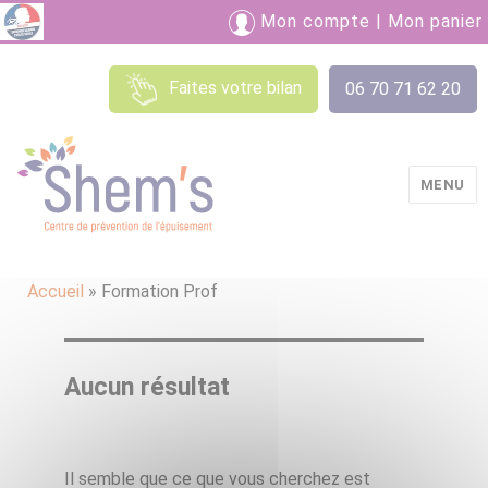
Mon compte
|
Mon panier
Faites votre bilan
06 70 71 62 20
MENU
Shem's
Accueil
»
Formation Prof
Aucun résultat
Il semble que ce que vous cherchez est